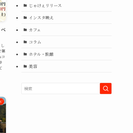
じゃけぇリリース
インスタ映え
イベ
カフェ
コラム
らし
で第
ホテル・旅館
sコ
参
美容
て
ス