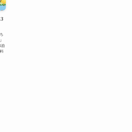
3
ち
」
3泊
給料