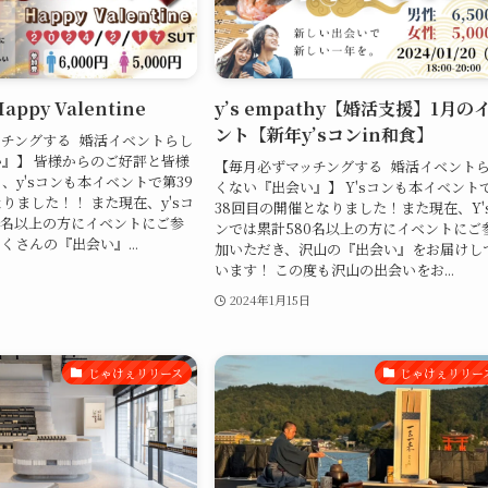
appy Valentine
y’s empathy【婚活支援】1月の
ント【新年y’sコンin和食】
チングする 婚活イベントらし
』】 皆様からのご好評と皆様
【毎月必ずマッチングする 婚活イベント
、y'sコンも本イベントで第39
くない『出会い』】 Y'sコンも本イベント
りました！！ また現在、y'sコ
38回目の開催となりました！また現在、Y'
0名以上の方にイベントにご参
ンでは累計580名以上の方にイベントにご
くさんの『出会い』...
加いただき、沢山の『出会い』をお届けし
います！ この度も沢山の出会いをお...
2024年1月15日
じゃけぇリリース
じゃけぇリリー