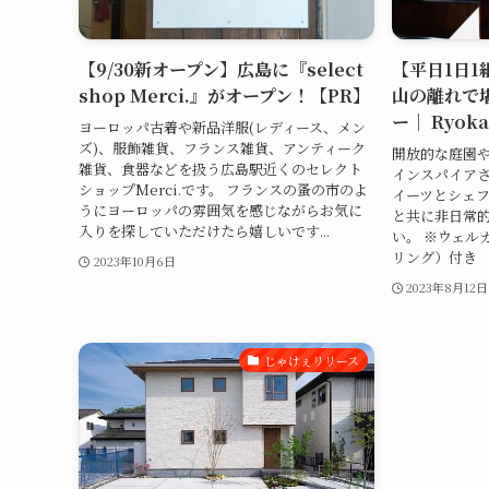
【9/30新オープン】広島に『select
【平日1日1
shop Merci.』がオープン！【PR】
山の離れで
ー｜ Ryo
ヨーロッパ古着や新品洋服(レディース、メン
ズ)、服飾雑貨、フランス雑貨、アンティーク
開放的な庭園
雑貨、食器などを扱う広島駅近くのセレクト
インスパイア
ショップMerci.です。 フランスの蚤の市のよ
イーツとシェ
うにヨーロッパの雰囲気を感じながらお気に
と共に非日常
入りを探していただけたら嬉しいです...
い。 ※ウェル
リング）付き 【
2023年10月6日
2023年8月12日
じゃけぇリリース