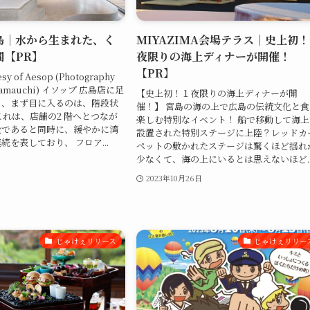
島｜水から生まれた、く
MIYAZIMA会場テラス｜史上初
間【PR】
夜限りの海上ディナーが開催！
【PR】
esy of Aesop (Photography
o Yamauchi) イソップ 広島店に足
【史上初！１夜限りの海上ディナーが開
と、まず目に入るのは、階段状
催！】 宮島の海の上で広島の伝統文化と食
これは、店舗の2 階へとつなが
楽しむ特別なイベント！ 船で移動して海上
段であると同時に、緩やかに湾
設置された特別ステージに上陸？レッドカ
続を表しており、 フロア...
ペットの敷かれたステージは驚くほど揺れ
少なくて、海の上にいるとは思えないほど..
2023年10月26日
じゃけぇリリース
じゃけぇリリー