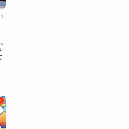
！１
を
に
ー
が
.
ス