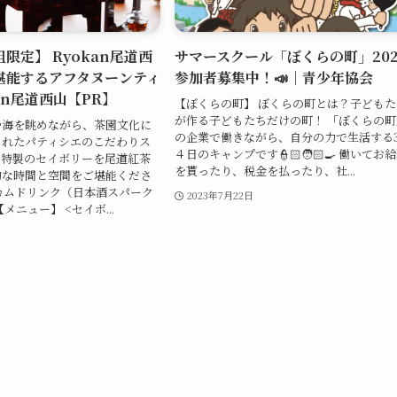
組限定】 Ryokan尾道西
サマースクール「ぼくらの町」202
堪能するアフタヌーンティ
参加者募集中！📣｜青少年協会
kan尾道西山【PR】
【ぼくらの町】 ぼくらの町とは？子どもた
が作る子どもたちだけの町！ 「ぼくらの町
や海を眺めながら、茶園文化に
の企業で働きながら、自分の力で生活する
されたパティシエのこだわりス
４日のキャンプです👮🏻🧑🏻‍🍳 働いてお
フ特製のセイボリーを尾道紅茶
を貰ったり、税金を払ったり、社...
的な時間と空間をご堪能くださ
カムドリンク（日本酒スパーク
2023年7月22日
メニュー】 <セイボ...