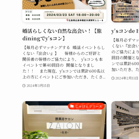
婚活らしくない自然な出会い！【旅
y’sコンde H
diningでy’sコン】
【毎月必ずマッ
くない『出会い
【毎月必ずマッチングする 婚活イベントらし
のご協力により
くない『出会い』】 皆様からのご好評と
回目の開催とな
関係者の皆様のご協力により、 y'sコンも本
ンでは累計60
イベントで第40回目の 開催となりまし
加いただき、た
た！！ また現在、y'sコンでは累計600名以
上の方にイベントにご参加いただき、たくさ...
2024年2月11日
2024年3月15日
じゃけぇリリース