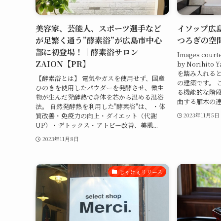
美容家、芸能人、スポーツ選手など
イソップ広
が足繁く通う”酵素浴”が広島市中心
つろぎの空
部に初登場！｜酵素浴サロン
Images court
ZAION【PR】
by Norihit
を踏み入れる
【酵素浴とは】 電気やガスを使用せず、国産
の建築です。 
ひのきを使用したパウダーを発酵させ、微生
る機能的な階
物が生んだ発酵熱で身体を芯から温める温浴
曲する雁木の連
法。 自然発酵熱を利用した"酵素浴"は、 ・体
質改善・免疫力の向上・ダイエット（代謝
2023年11月5日
UP）・デトックス・アトピー改善、美肌...
2023年11月8日
じゃけぇリリース